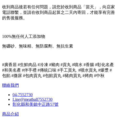
收到商品後若有任何問題，請您於收到商品「當天」，向店家
電話聯繫，並請在收到商品起算之二天內寄回，才能享有完善
的售後服務。
100%無任何人工添加物
無硼砂、無味精、無防腐劑、無抗生素
#廣香居 #生鮮肉品 #冷凍 #豬肉 #貢丸 #噴水 #香腸 #彰化名產
#和美名產 #伴手禮 #傳統口味 #手工貢丸 #噴水貢丸 #爆漿 #
包餡 #撒尿 #包肉貢丸 #包餡貢丸 #豬肉貢丸 #烤肉 #中秋
聯絡我們
04-7552730
Line@meatball7552730
彰化縣和美鎮中正路57號
商品介紹