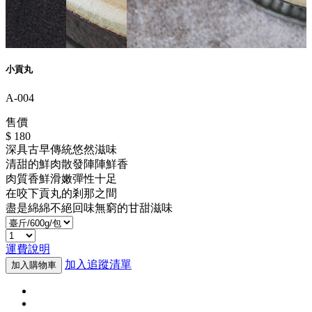
小貢丸
A-004
售價
$ 180
深具古早傳統悠然滋味
清甜的鮮肉散發陣陣鮮香
肉質香鮮滑嫩彈性十足
在咬下貢丸的剎那之間
盡是綿綿不絕回味無窮的甘甜滋味
運費說明
加入追蹤清單
加入購物車