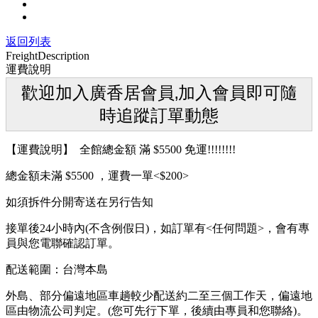
返回列表
Freight
Description
運費說明
歡迎加入廣香居會員‚加入會員即可隨
時追蹤訂單動態
【運費說明】 全館總金額 滿 $5500 免運!!!!!!!!
總金額未滿 $5500 ，運費一單<$200>
如須拆件分開寄送在另行告知
接單後24小時內(不含例假日)，如訂單有<任何問題>，會有專
員與您電聯確認訂單。
配送範圍：台灣本島
外島、部分偏遠地區車趟較少配送約二至三個工作天，偏遠地
區由物流公司判定。(您可先行下單，後續由專員和您聯絡)。