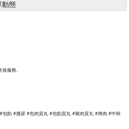
單動態
售後服務。
 #包餡 #撒尿 #包肉貢丸 #包餡貢丸 #豬肉貢丸 #烤肉 #中秋