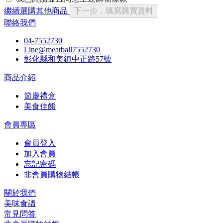
繼續選購其他商品
下一步，填寫購買資料
聯絡我們
04-7552730
Line@meatball7552730
彰化縣和美鎮中正路57號
商品介紹
節慶禮盒
美食佳餚
會員專區
會員登入
加入會員
忘記密碼
非會員購物結帳
關於我們
美味食譜
常見問答