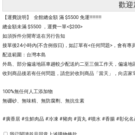
歡迎
【運費說明】 全館總金額 滿 $5500 免運!!!!!!!!
總金額未滿 $5500 ，運費一單<$200>
如須拆件分開寄送在另行告知
接單後24小時內(不含例假日)，如訂單有<任何問題>，會有
配送範圍：台灣本島
外島、部分偏遠地區車趟較少配送約二至三個工作天，偏遠地區
收到商品後若有任何問題，請您於收到商品「當天」，向店家
100%無任何人工添加物
無硼砂、無味精、無防腐劑、無抗生素
#廣香居 #生鮮肉品 #冷凍 #豬肉 #貢丸 #噴水 #香腸 #彰化
我已閱讀並且同意上述購物條款