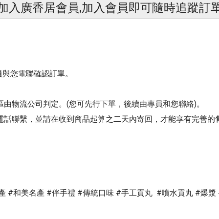
加入廣香居會員‚加入會員即可隨時追蹤訂
專員與您電聯確認訂單。
由物流公司判定。(您可先行下單，後續由專員和您聯絡)。
電話聯繫，並請在收到商品起算之二天內寄回，才能享有完善的
名產 #和美名產 #伴手禮 #傳統口味 #手工貢丸 #噴水貢丸 #爆漿