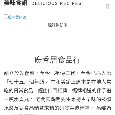
美味食譜
DELICIOUS RECIPES
臘味煲仔飯
廣香居食品行
創立於光復前，至今已祖傳三代，至今已邁入第
『七十五』個年頭。
在和美鎮上原本是在地人常
吃的日常食品，經由口耳相傳，輾轉相送的伴手禮
－噴水貢丸。
老闆陳錫明先生秉持古早味的技術
承襲及對食品精益求精的研發製造精神，
品嚐過